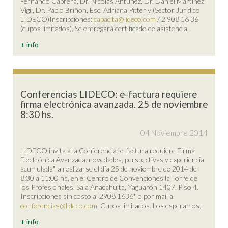
Fernando Cabrera, Dr. Nicolás Antúnez, Dr. Daniel Martínez
Vigil, Dr. Pablo Briñón, Esc. Adriana Pitterly (Sector Jurídico
LIDECO)Inscripciones:
capacita@lideco.com
/ 2 908 16 36
(cupos limitados). Se entregará certificado de asistencia.
+ info
Conferencias LIDECO: e-factura requiere
firma electrónica avanzada. 25 de noviembre
8:30 hs.
04 Noviembre 2014
LIDECO invita a la Conferencia "e-factura requiere Firma
Electrónica Avanzada: novedades, perspectivas y experiencia
acumulada", a realizarse el día 25 de noviembre de 2014 de
8:30 a 11:00 hs, en el Centro de Convenciones la Torre de
los Profesionales, Sala Anacahuita, Yaguarón 1407, Piso 4.
Inscripciones sin costo al 2908 1636* o por mail a
conferencias@lideco.com
. Cupos limitados. Los esperamos.-
+ info