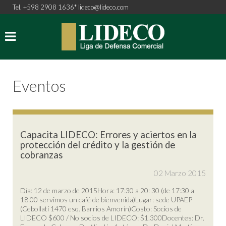
Tel. +598 2908 1636*
lideco@lideco.com
Eventos
Capacita LIDECO: Errores y aciertos en la
protección del crédito y la gestión de
cobranzas
02 Marzo 2015
Día: 12 de marzo de 2015Hora: 17:30 a 20: 30 (de 17:30 a
18:00 servimos un café de bienvenida)Lugar: sede UPAEP
(Cebollatí 1470 esq. Barrios Amorín)Costo: Socios de
LIDECO $600 / No socios de LIDECO: $1.300Docentes: Dr.