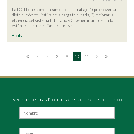
La DGI tiene como lineamientos de trabajo 1) promover una
distribución equitativa de la carga tributaria, 2) mejorar la
eficiencia del sistema tributario y 3) generar un adecuado
estímulo a la inversión productiva...
+ info
7
8
9
10
11
Reciba nuestras Noticias en su correo electrónico