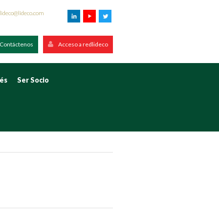
lideco@lideco.com
Contáctenos
Acceso a redlideco
rés
Ser Socio