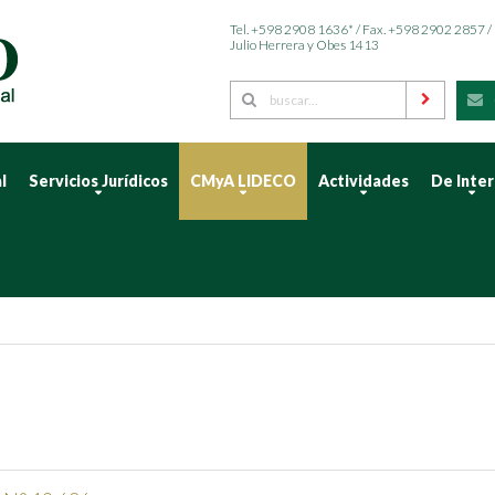
Tel. +598 2908 1636* / Fax. +598 2902 2857 /
Julio Herrera y Obes 1413
l
Servicios Jurídicos
CMyA LIDECO
Actividades
De Inte