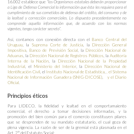
16.002 establece que
“los Organismos estatales deberán proporcionar
a Liga de Defensa Comercial la información que ésta les requiera para el
cumplimiento de sus cometidos de defensa del crédito, del consumo y de
la lealtad y corrección comerciales. Lo dispuesto precedentemente no
comprende aquella información que, de acuerdo con las normas
vigentes, tenga carácter secreto”
.
Así, contamos con conexión directa con el
Banco Central del
Uruguay
, la
Suprema Corte de Justicia
, la
Dirección General
Impositiva
,
Banco de Previsión Social
, la
Dirección Nacional de
Aduanas
, la
Dirección Nacional de Registros Públicos
, la
Auditoría
Interna de la Nación
, la
Dirección Nacional de la Propiedad
Industrial
, el
Ministerio del Interior
, la
Dirección Nacional de
Identificación Civil
, el
Instituto Nacional de Estadística
,
, el Sistema
Nacional de Información Ganadera (SNIG-DICOSE)
,
y el Diario
Oficial
.
Principios éticos
Para LIDECO, la fidelidad y lealtad en el comportamaiento
comercial, el derecho a tomar decisiones informadas, y la
promoción del bien común para el comercio constituyen pilares
que se desprenden de su mandato estatutario, el cual goza de
plena vigencia. La razón de ser de la gremial está plasmada en el
Art. 2° del Estatuto Social: