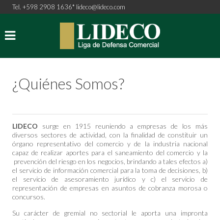
Tel. +598 2908 1636*
lideco@lideco.com
¿Quiénes Somos?
LIDECO
surge en 1915 reuniendo a empresas de los más
diversos sectores de actividad, con la finalidad de constituir un
órgano representativo del comercio y de la industria nacional
capaz de realizar aportes para el saneamiento del comercio y la
prevención del riesgo en los negocios, brindando a tales efectos a)
el servicio de información comercial para la toma de decisiones, b)
el servicio de asesoramiento jurídico y c) el servicio de
representación de empresas en asuntos de cobranza morosa o
concursos.
Su carácter de gremial no sectorial le
aporta
una impronta