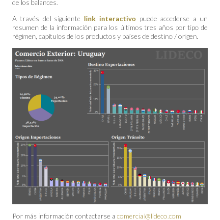
de los balances.
A través del siguiente
link interactivo
puede accederse a un
resumen de la información para los últimos tres años por tipo de
régimen, capítulos de los productos y países de destino / origen.
Por más información contactarse a
comercial@lideco.com