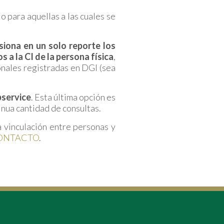
 para aquellas a las cuales se
siona en un solo reporte los
a la CI de la persona física
,
nales registradas en DGI (sea
bservice
. Esta última opción es
nua cantidad de consultas.
 vinculación entre personas y
ONTACTO
.