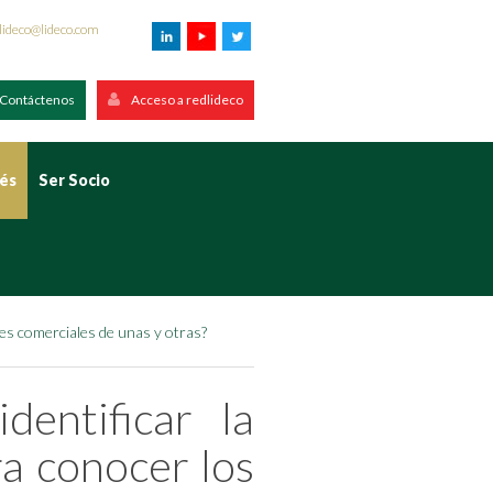
lideco@lideco.com
Contáctenos
Acceso a redlideco
rés
Ser Socio
es comerciales de unas y otras?
entificar la
a conocer los