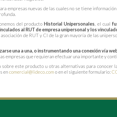
ara empresas nuevas de las cuales no se tiene información o
rofunda.
ponemos del producto
Historial Unipersonales
, el cual
fu
culados al RUT de empresa unipersonal y los vinculados 
asociación de RUT y CI de la gran mayoría de las uniperso
zarse una a una, o instrumentando una conexión vía we
las empresas que requieran efectuar una importante y conti
 sobre este producto u otras alternativas para conocer la
es en
comercial@lideco.com
o en el siguiente formulario:
C