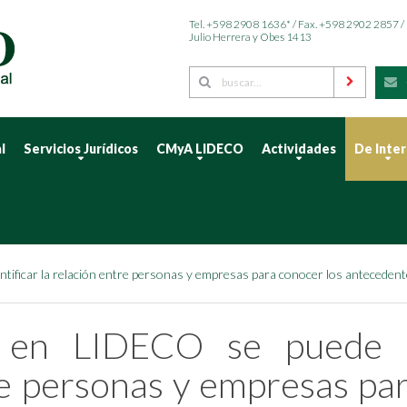
Tel. +598 2908 1636* / Fax. +598 2902 2857 /
Julio Herrera y Obes 1413
l
Servicios Jurídicos
CMyA LIDECO
Actividades
De Inte
tificar la relación entre personas y empresas para conocer los antecedent
 en LIDECO se puede id
re personas y empresas par