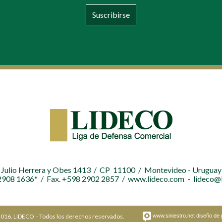
Suscribirse
Julio Herrera y Obes 1413 / CP 11100 / Montevideo - Uruguay
 2908 1636* / Fax. +598 2902 2857 / www.lideco.com - lideco@
016. LIDECO - Todos los derechos reservados.
www.siniestro.net
diseño de