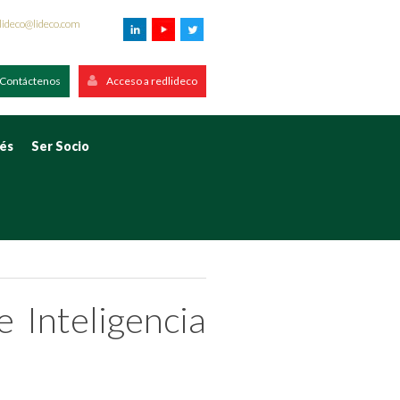
lideco@lideco.com
Contáctenos
Acceso a redlideco
rés
Ser Socio
e Inteligencia