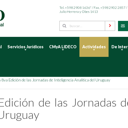
Tel. +598 2908 1636* / Fax. +598 2902 2857 /
Julio Herrera y Obes 1413
l
Servicios Jurídicos
CMyA LIDECO
Actividades
De Inte
a 8va Edición de las Jornadas de Inteligencia Analítica del Uruguay
Edición de las Jornadas d
 Uruguay